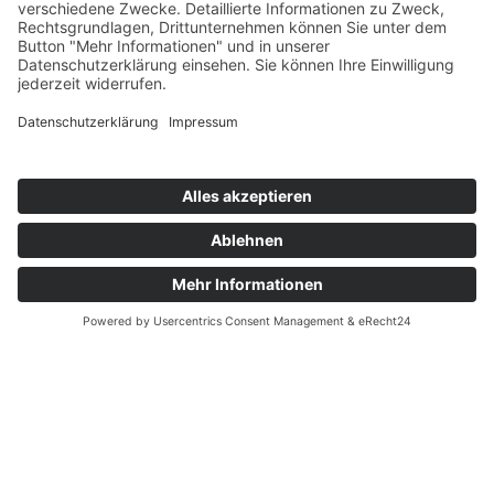
Service für
Patienten
Praxen
Kontakt
Karriere
+49 (0) 8841/678 55 41
info@dentallabor-millwood.de
Gabriele-Münter-Platz 5 82418 Murnau