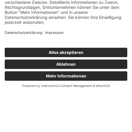
Service für
Patienten
Praxen
Kontakt
Karriere
+49 (0) 8841/678 55 41
info@dentallabor-millwood.de
Gabriele-Münter-Platz 5 82418 Murnau